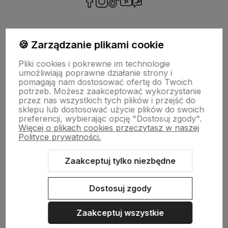
polityce prywatności
🍪 Zarządzanie plikami cookie
Pliki cookies i pokrewne im technologie
POMOC
umożliwiają poprawne działanie strony i
pomagają nam dostosować ofertę do Twoich
potrzeb. Możesz zaakceptować wykorzystanie
MOJE KONTO
przez nas wszystkich tych plików i przejść do
sklepu lub dostosować użycie plików do swoich
ZAKUPY
preferencji, wybierając opcję "Dostosuj zgody".
Więcej o plikach cookies przeczytasz w naszej
Polityce prywatności.
O NAS
Zaakceptuj tylko niezbędne
Dostosuj zgody
Sklep internetowy Shoper.pl
Szablon Shoper Modern 3.0™
od
GrowCommerce
Zaakceptuj wszystkie