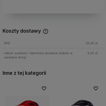
Koszty dostawy
Cena nie zawiera ewentualnych kosztów płatności
DPD
20,00 zł
odbiór osobisty / darmowa dostawa
(odbiór w
0,00 zł
siedzibie firmy)
Inne z tej kategorii
bionych
bionych
Do ulubionych
Do ulubionych
Do ulubi
Do ulubi