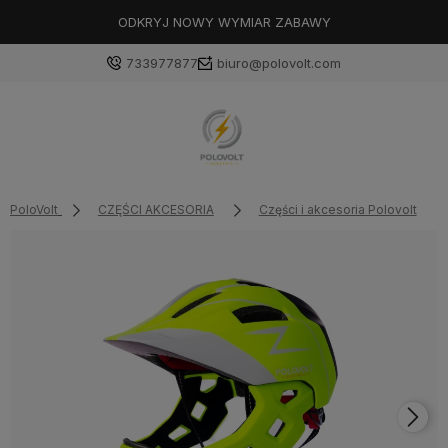
ODKRYJ NOWY WYMIAR ZABAWY
733977877
biuro@polovolt.com
PoloVolt
CZĘŚCI AKCESORIA
Części i akcesoria Polovolt