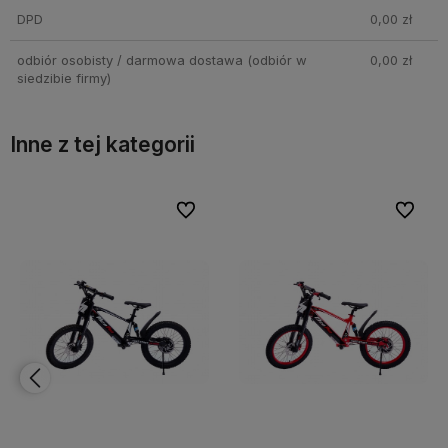
DPD
0,00 zł
odbiór osobisty / darmowa dostawa
(odbiór w
0,00 zł
siedzibie firmy)
Inne z tej kategorii
bionych
bionych
Do ulubionych
Do ulubionych
Do ulubi
Do ulubi