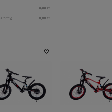
nych
0,00 zł
e firmy)
0,00 zł
Do ulubionych
Do ulubionych