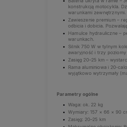
Bateria ukryta w ramie – 
konstrukcją motocykla. Dz
warunkami zewnętrznymi.
Zawieszenie premium – reg
odbicia i dobicia. Pozwala
Hamulce hydrauliczne – pe
warunkach.
Silnik 750 W w tylnym kol
awaryjność i trzy poziomy
Zasięg 20–25 km – wystarc
Rama aluminiowa i 20-calo
wyjątkowo wytrzymały (mak
Parametry ogólne
Waga: ok. 22 kg
Wymiary: 157 × 66 × 90 
Zasięg: 20–25 km
Maksymalne obciążenie: 8