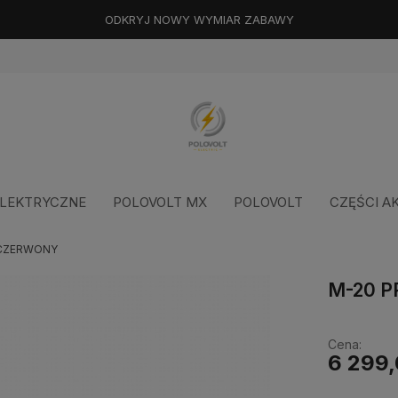
ODKRYJ NOWY WYMIAR ZABAWY
LEKTRYCZNE
POLOVOLT MX
POLOVOLT
CZĘŚCI A
 CZERWONY
M-20 
Cena:
6 299,