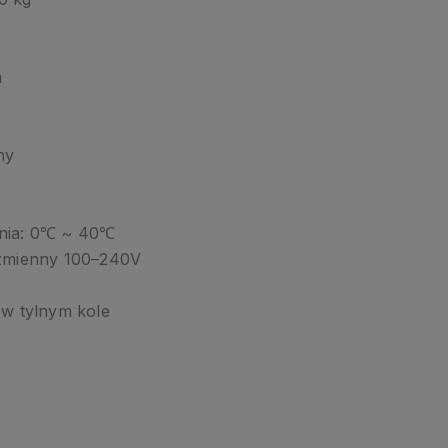
m
a
ny
ania: 0℃ ~ 40℃
 zmienny 100–240V
 w tylnym kole