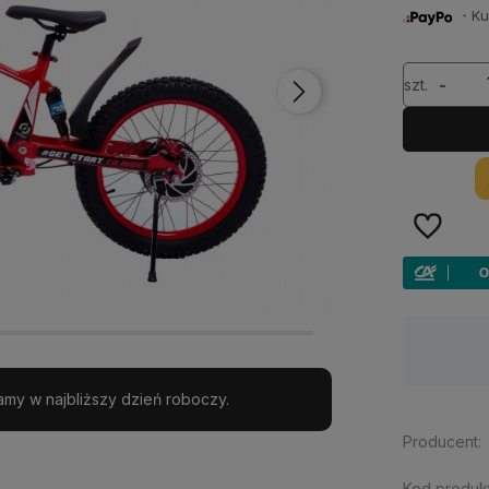
・Kup 
szt.
-
Dostawa:
Darmowa
my w najbliższy dzień roboczy.
Producent:
Kod produkt