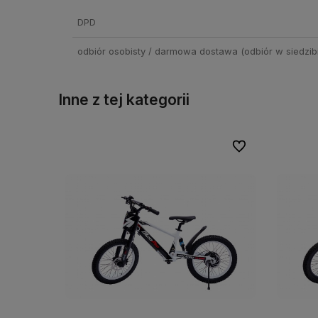
Cena nie zawiera ewentual
DPD
kosztów płatności
odbiór osobisty / darmowa dostawa
(odbiór w siedzibi
Inne z tej kategorii
Do ulubionych
Do ulubionych