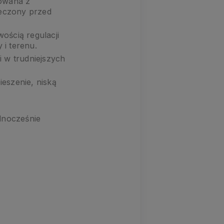
rowana z
ieczony przed
ością regulacji
 i terenu.
i w trudniejszych
eszenie, niską
ednocześnie