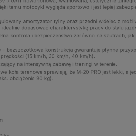
36V 7,0Ah litowo-jonowa, wyjmowana, estetycznie zinteg
ięki temu motocykl wygląda sportowo i jest lepiej zabezp
ulowany amortyzator tylny oraz przedni widelec z możliw
ją idealnie dopasować charakterystykę pracy do stylu jazdy
łna kontrola i bezpieczeństwo zarówno na szutrach, jak 
e – bezszczotkowa konstrukcja gwarantuje płynne przyspi
 prędkości (15 km/h, 30 km/h, 40 km/h).
zający na intensywną zabawę i treningi w terenie.
we koła terenowe sprawiają, że M-20 PRO jest lekki, a j
s. obciążenie 80 kg).
cm
0 kg