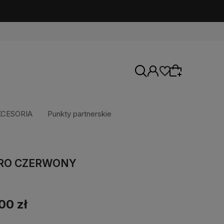
KCESORIA
Punkty partnerskie
Wybierz coś dla siebie z naszej aktualnej
oferty lub zaloguj się, aby przywrócić dodane
PRO CZERWONY
produkty do listy z poprzedniej sesji.
00 zł