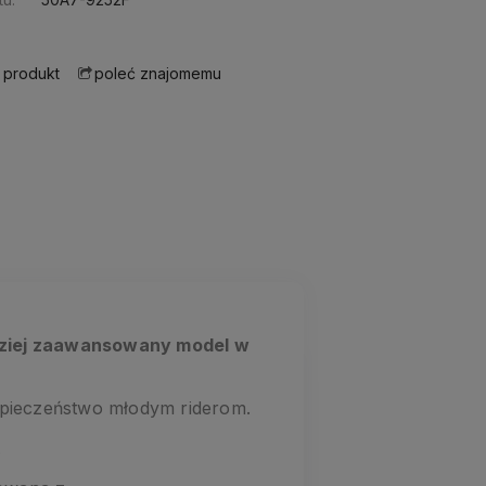
 produkt
poleć znajomemu
dziej zaawansowany model w
zpieczeństwo młodym riderom.
.