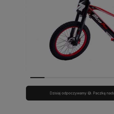
Wysyłka w:
24 godziny
Dzisiaj odpoczywamy 😅. Paczkę nada