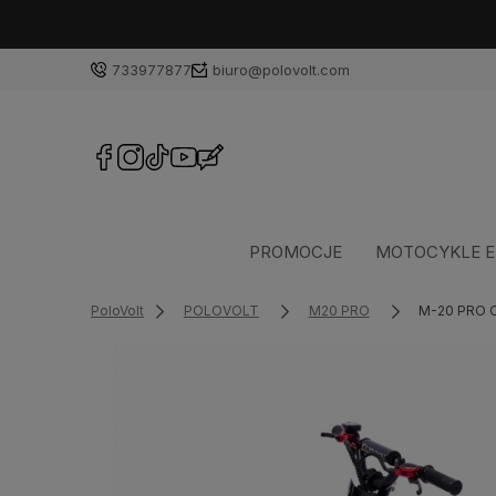
733977877
biuro@polovolt.com
PROMOCJE
MOTOCYKLE E
PoloVolt
POLOVOLT
M20 PRO
M-20 PRO