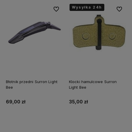
Wysyłka 24h
Wysyłka 24h
Wysyłka 24h
Wysyłka 24h
Wysyłka 24h
Wysyłka 24h
Wysyłka 24h
Wysyłka 24h
Wysyłka 24h
Wysyłka 24h
Wysyłka 24h
Wysyłka 24h
Wysyłka 24h
Wysyłka 24h
Wysyłka 24h
Wysyłka 24h
Wysyłka 24h
Wysyłka 24h
Wysyłka 24h
Wysyłka 24h
Wysyłka 24h
Wysyłka 24h
Wysyłka 24h
Do ulubionych
Do ulubi
Błotnik przedni Surron Light
Klocki hamulcowe Surron
Bee
Light Bee
69,00 zł
35,00 zł
Do koszyka