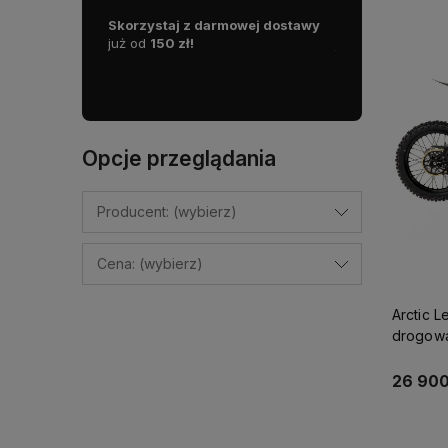
mowej dostawy
Działamy od 2002 roku, mamy więc
Wszystkie nasze 
już
10 lat doświadczenia na
dostępne od ręki
polskim rynku.
liczyć na ekspr
Opcje przeglądania
Producent: (wybierz)
Cena: (wybierz)
Arctic 
drogowa
26 900