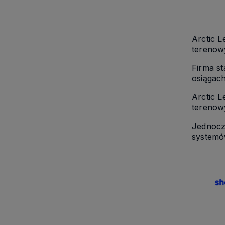
Arctic 
terenow
Firma s
osiągach
Arctic 
terenowy
Jednocze
systemó