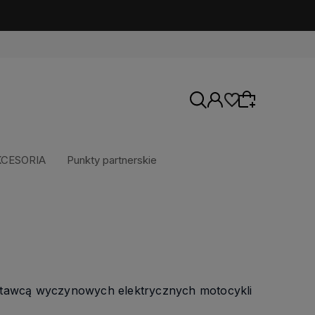
KCESORIA
Punkty partnerskie
Wybierz coś dla siebie z naszej aktualnej
oferty lub zaloguj się, aby przywrócić dodane
produkty do listy z poprzedniej sesji.
ostawcą wyczynowych elektrycznych motocykli