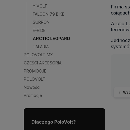
Y-VOLT
Firma s
osiągach
FALCON 79 BIKE
SURRON
Arctic 
terenowy
E-RIDE
ARCTIC LEOPARD
Jednocze
systemó
TALARIA
POLOVOLT MX
CZĘŚCI AKCESORIA
PROMOCJE
POLOVOLT
Nowości
Wst
Promocje
Dlaczego PoloVolt?