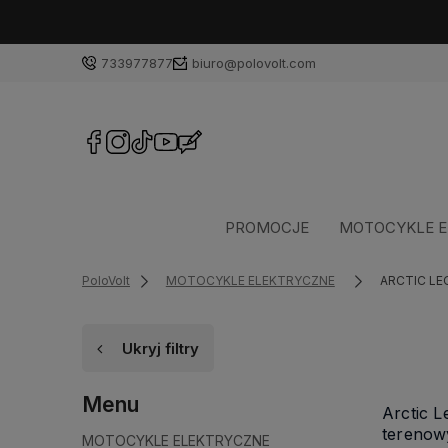
733977877
biuro@polovolt.com
PROMOCJE
MOTOCYKLE E
PoloVolt
MOTOCYKLE ELEKTRYCZNE
ARCTIC LE
Ukryj filtry
Menu
Arctic 
terenow
MOTOCYKLE ELEKTRYCZNE