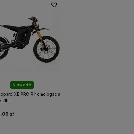
Do ulubionych
produkty są
Skorzystaj z darmowej dostawy
Działamy od 20
,
dlatego możesz
już od
150 zł!
już
10 lat dośw
esową dostawę!
polskim rynku.
Nowość
Leopard XE PRO R homologacja
 L1E
,00 zł
Do koszyka